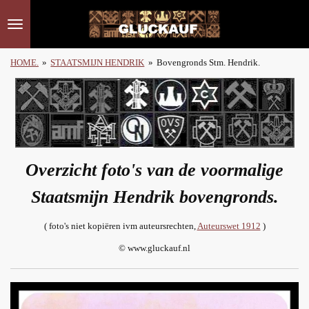
Ga
direct
naar
de
HOME.
»
STAATSMIJN HENDRIK
»
Bovengronds Stm. Hendrik.
hoofdinhoud
Overzicht foto's van de voormalige
Staatsmijn Hendrik bovengronds.
( foto's niet kopiëren ivm auteursrechten,
Auteurswet 1912
)
© www.gluckauf.nl