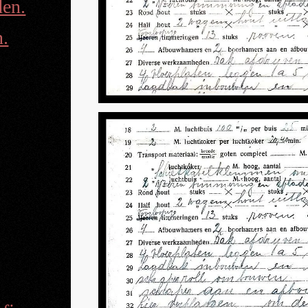
en.
n.