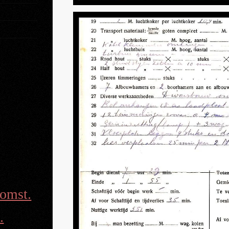
omst.
.