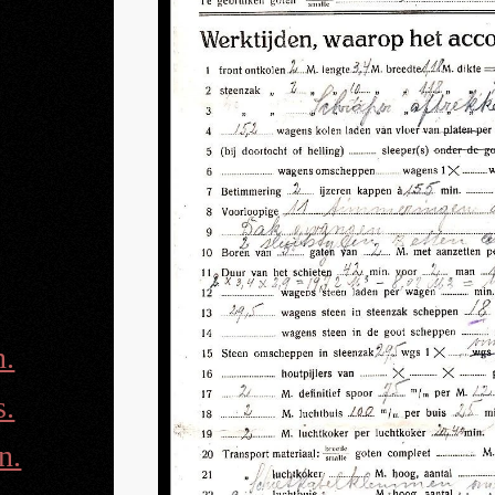
n.
s.
n.