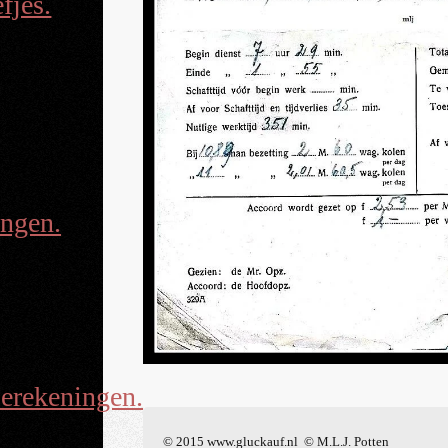
fjes.
ingen.
erekeningen.
© 2015 www.gluckauf.nl © M.L.J. Potten