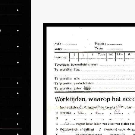
.
G
.