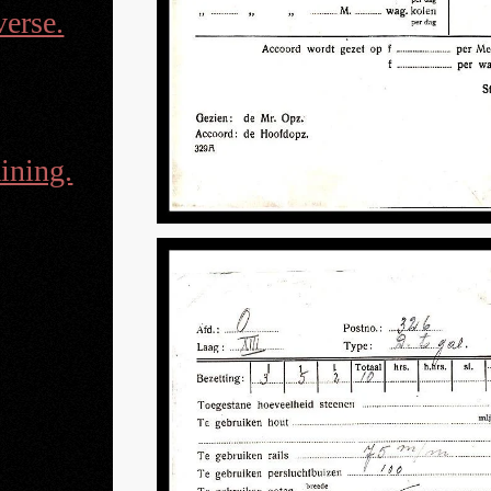
erse.
aining.