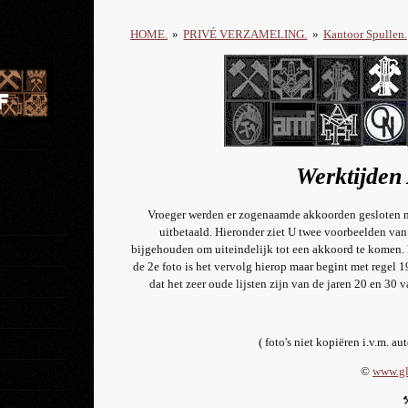
HOME.
»
PRIVÉ VERZAMELING.
»
Kantoor Spullen.
Werktijden
Vroeger werden er zogenaamde akkoorden gesloten m
uitbetaald. Hieronder ziet U twee voorbeelden va
bijgehouden om uiteindelijk tot een akkoord te komen. 
de 2e foto is het vervolg hierop maar begint met regel 19
dat het zeer oude lijsten zijn van de jaren 20 en 30
( foto's niet kopiëren i.v.m. au
©
www.gl