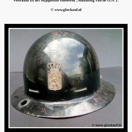
voorkant zit het Mijnpolitie embleem . Afkomstig van de O.N. 1.
© www.gluckauf.nl