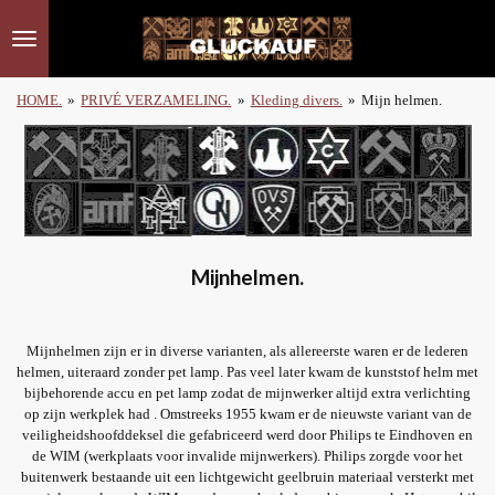
Ga
direct
naar
de
HOME.
»
PRIVÉ VERZAMELING.
»
Kleding divers.
»
Mijn helmen.
hoofdinhoud
Mijnhelmen.
Mijnhelmen zijn er in diverse varianten, als allereerste waren er de lederen
helmen, uiteraard zonder pet lamp. Pas veel later kwam de kunststof helm met
bijbehorende accu en pet lamp zodat de mijnwerker altijd extra verlichting
op zijn werkplek had . Omstreeks 1955 kwam er de nieuwste variant van de
veiligheidshoofddeksel die gefabriceerd werd door Philips te Eindhoven en
de WIM (werkplaats voor invalide mijnwerkers). Philips zorgde voor het
buitenwerk bestaande uit een lichtgewicht geelbruin materiaal versterkt met