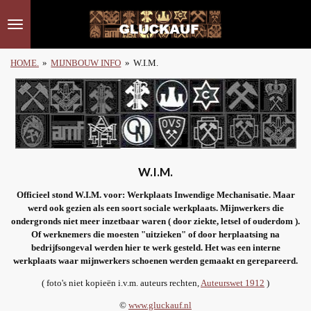
Ga
direct
naar
de
HOME.
»
MIJNBOUW INFO
»
W.I.M.
hoofdinhoud
W.I.M.
Officieel stond W.I.M. voor: Werkplaats Inwendige Mechanisatie. Maar
werd ook gezien als een soort sociale werkplaats. Mijnwerkers die
ondergronds niet meer inzetbaar waren ( door ziekte, letsel of ouderdom ).
Of werknemers die moesten "uitzieken" of door herplaatsing na
bedrijfsongeval werden hier te werk gesteld. Het was een interne
werkplaats waar mijnwerkers schoenen werden gemaakt en gerepareerd.
( foto's niet kopieën i.v.m. auteurs rechten,
Auteurswet 1912
)
©
www.gluckauf.nl