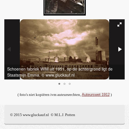
Schoenen fabriek WIM uit 1951, op de achtergrond ligt de
Staatsmijn Emma. © www.gluckauf.nl
( foto's niet kopiëren ivm auteursrechten,
Auteurswet 1912
)
© 2015 www.gluckauf.nl © M.L.J. Potten