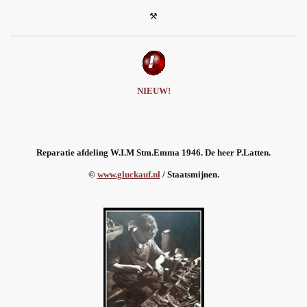
⚒
NIEUW!
Reparatie afdeling W.I.M Stm.Emma 1946. De heer P.Latten.
©
www.gluckauf.nl
/ Staatsmijnen.