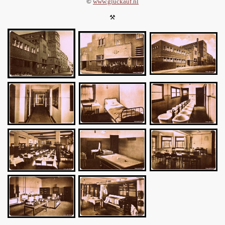
©
www.gluckauf.nl
⚒