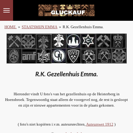
Ga
direct
naar
de
HOME.
»
STAATSMIJN EMMA
»
R.K. Gezellenhuis Emma.
hoofdinhoud
R.K. Gezellenhuis Emma.
Hieronder vindt U foto's van het gezellenhuis op de Heisterberg in
Hoensbroek. Tegenwoordig staat alleen de voorgevel nog, de rest is gesloopt
en zijn er nieuwe appartementen voor in de plaats gekomen.
( foto's niet kopiëren i.v.m. auteursrechten,
Auteurswet 1912
)