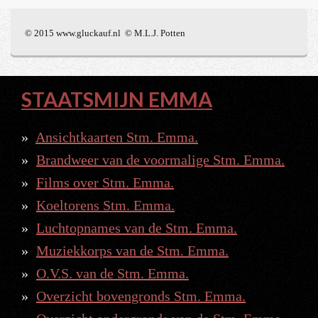
© 2015 www.gluckauf.nl © M.L.J. Potten
STAATSMIJN EMMA
Ansichtkaarten Stm. Emma.
Brandweer van de voormalige Stm. Emma.
Films over Stm. Emma.
Koeltorens Stm. Emma.
Luchtopnames van de Stm. Emma.
Muziekkorps van de Stm. Emma.
O.V.S. van de Stm. Emma.
Overzicht bovengronds Stm. Emma.