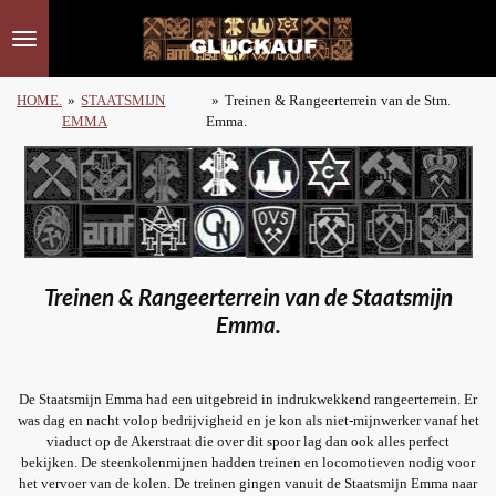
Ga
direct
naar
de
HOME.
»
STAATSMIJN
»
Treinen & Rangeerterrein van de Stm.
hoofdinhoud
EMMA
Emma.
Treinen & Rangeerterrein van de Staatsmijn
Emma.
De Staatsmijn Emma had een uitgebreid in indrukwekkend rangeerterrein. Er
was dag en nacht volop bedrijvigheid en je kon als niet-mijnwerker vanaf het
viaduct op de Akerstraat die over dit spoor lag dan ook alles perfect
bekijken.
De steenkolenmijnen hadden treinen en locomotieven nodig voor
het vervoer van de kolen. De treinen gingen vanuit de Staatsmijn Emma naar