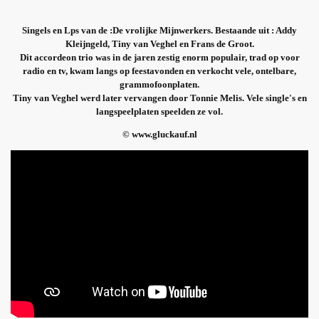
Singels en Lps van de :De vrolijke Mijnwerkers. Bestaande uit : Addy
Kleijngeld, Tiny van Veghel en Frans de Groot.
Dit accordeon trio was in de jaren zestig enorm populair, trad op voor
radio en tv, kwam langs op feestavonden en verkocht vele, ontelbare,
grammofoonplaten.
Tiny van Veghel werd later vervangen door Tonnie Melis. Vele single's en
langspeelplaten speelden ze vol.
© www.gluckauf.nl