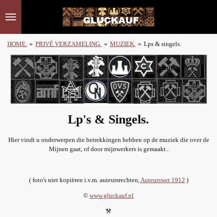
Ga
direct
naar
de
HOME.
»
PRIVÉ VERZAMELING.
»
MUZIEK.
»
Lps & singels.
hoofdinhoud
Lp's & Singels.
Hier vindt u onderwerpen die betrekkingen hebben op de muziek die over de
Mijnen gaat, of door mijnwerkers is gemaakt..
( foto's niet kopiëren i.v.m. auteursrechten,
Auteurswet 1912
)
©
www.gluckauf.nl
⚒