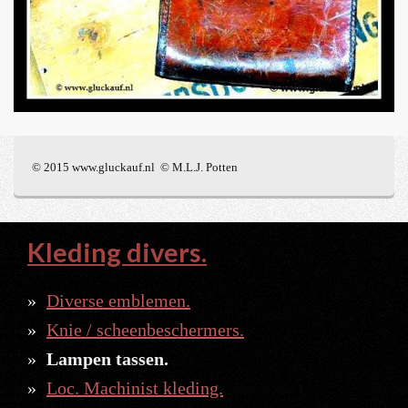
© 2015 www.gluckauf.nl © M.L.J. Potten
Kleding divers.
Diverse emblemen.
Knie / scheenbeschermers.
Lampen tassen.
Loc. Machinist kleding.