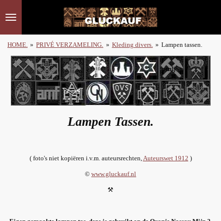
Ga
direct
naar
de
HOME.
»
PRIVÉ VERZAMELING.
»
Kleding divers.
»
Lampen tassen.
hoofdinhoud
Lampen Tassen.
( foto's niet kopiëren i.v.m. auteursrechten,
Auteurswet 1912
)
©
www.gluckauf.nl
⚒