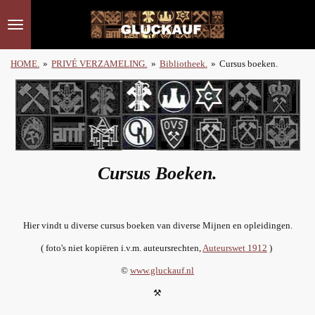
Ga
direct
naar
de
HOME.
»
PRIVÉ VERZAMELING.
»
Bibliotheek.
»
Cursus boeken.
hoofdinhoud
Cursus Boeken.
Hier vindt u diverse cursus boeken van diverse Mijnen en opleidingen.
( foto's niet kopiëren i.v.m. auteursrechten,
Auteurswet 1912
)
©
www.gluckauf.nl
⚒