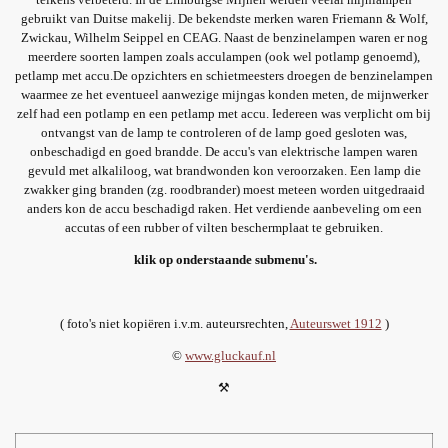
gebruikt van Duitse makelij. De bekendste merken waren Friemann & Wolf,
Zwickau, Wilhelm Seippel en CEAG. Naast de benzinelampen waren er nog
meerdere soorten lampen zoals acculampen (ook wel potlamp genoemd),
petlamp met accu.De opzichters en schietmeesters droegen de benzinelampen
waarmee ze het eventueel aanwezige mijngas konden meten, de mijnwerker
zelf had een potlamp en een petlamp met accu. Iedereen was verplicht om bij
ontvangst van de lamp te controleren of de lamp goed gesloten was,
onbeschadigd en goed brandde. De accu's van elektrische lampen waren
gevuld met alkaliloog, wat brandwonden kon veroorzaken. Een lamp die
zwakker ging branden (zg. roodbrander) moest meteen worden uitgedraaid
anders kon de accu beschadigd raken. Het verdiende aanbeveling om een
accutas of een rubber of vilten beschermplaat te gebruiken.
klik op onderstaande submenu's.
( foto's niet kopiëren i.v.m. auteursrechten,
Auteurswet 1912
)
©
www.gluckauf.nl
⚒