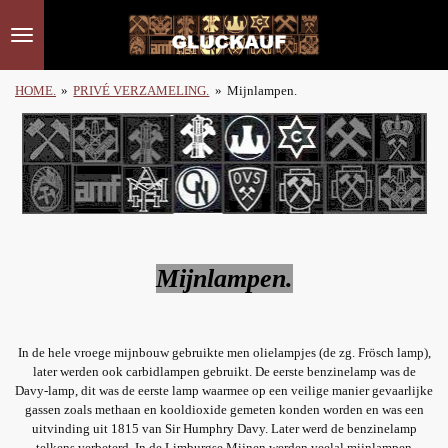
Ga
direct
naar
de
HOME.
»
PRIVÉ VERZAMELING.
»
Mijnlampen.
hoofdinhoud
Mijnlampen.
In de hele vroege mijnbouw gebruikte men olielampjes (de zg. Frösch lamp),
later werden ook carbidlampen gebruikt. De eerste benzinelamp was de
Davy-lamp, dit was de eerste lamp waarmee op een veilige manier gevaarlijke
gassen zoals methaan en kooldioxide gemeten konden worden en was een
uitvinding uit 1815 van Sir Humphry Davy. Later werd de benzinelamp
telkens verbeterd. In de Limburgse Mijnen werden veelal mijnlampen