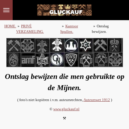
Ga
direct
naar
de
HOME.
»
PRIVÉ
»
Kantoor
»
Ontslag
hoofdinhoud
VERZAMELING.
Spullen.
bewijzen.
Ontslag bewijzen die men gebruikte op
de Mijnen.
( foto's niet kopiëren i.v.m. auteursrechten,
Auteurswet 1912
)
©
www.gluckauf.nl
⚒