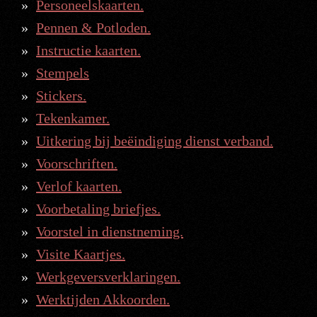
Personeelskaarten.
Pennen & Potloden.
Instructie kaarten.
Stempels
Stickers.
Tekenkamer.
Uitkering bij beëindiging dienst verband.
Voorschriften.
Verlof kaarten.
Voorbetaling briefjes.
Voorstel in dienstneming.
Visite Kaartjes.
Werkgeversverklaringen.
Werktijden Akkoorden.