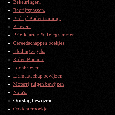
Bekeuringen.
Bedrijfspassen.
Bedrijf Kader training.
Brieven.
Briefkaarten & Telegrammen.
Gereedschappen boekjes.
Kleding zegels.
Kolen Bonnen.
Loonbrieven.
Lidmaatschap bewijzen.
Moterrijtuigen bewijzen
Nota's.
Ontslag bewijzen.
Opzichterboekjes.