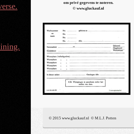
om privé gegevens te noteren.
erse.
© www.gluckauf.nl
aining.
© 2015 www.gluckauf.nl © M.L.J. Potten