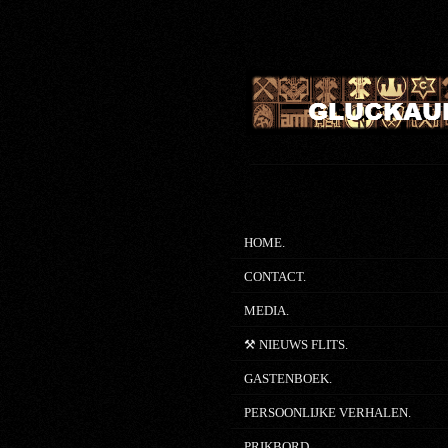
Ga
direct
naar
de
hoofdinhoud
HOME.
CONTACT.
MEDIA.
⚒ NIEUWS FLITS.
GASTENBOEK.
PERSOONLIJKE VERHALEN.
PRIKBORD.