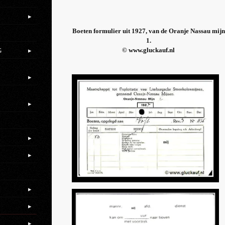
.
Boeten formulier uit 1927, van de Oranje Nassau mijn
1.
© www.gluckauf.nl
G
.