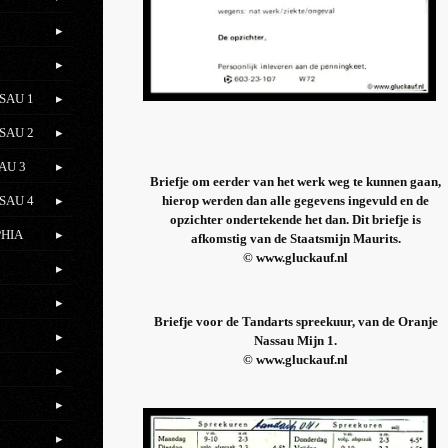
SAU 1
SAU 2
AU 3
Briefje om eerder van het werk weg te kunnen gaan,
SAU 4
hierop werden dan alle gegevens ingevuld en de
opzichter ondertekende het dan. Dit briefje is
PHIA
afkomstig van de Staatsmijn Maurits.
© www.gluckauf.nl
Briefje voor de Tandarts spreekuur, van de Oranje
Nassau Mijn 1.
© www.gluckauf.nl