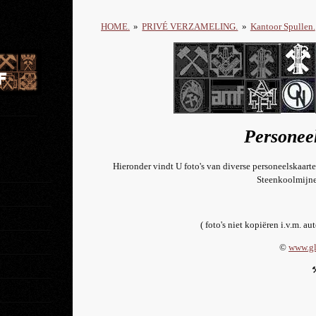
HOME.
»
PRIVÉ VERZAMELING.
»
Kantoor Spullen.
Personee
Hieronder vindt U foto's van diverse personeelskaart
Steenkoolmijne
( foto's niet kopiëren i.v.m. au
©
www.gl