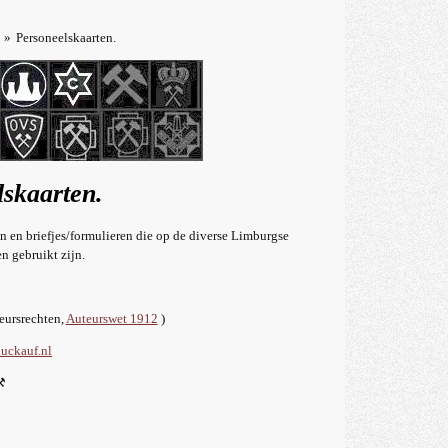
»
Personeelskaarten.
lskaarten.
en en briefjes/formulieren die op de diverse Limburgse
n gebruikt zijn.
teursrechten,
Auteurswet 1912
)
uckauf.nl
⚒