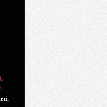
n.
s.
en.