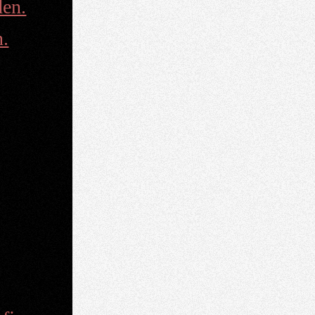
en.
n.