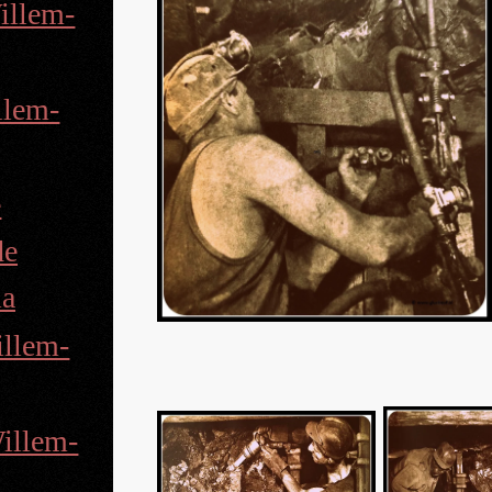
illem-
llem-
e
de
ia
illem-
illem-