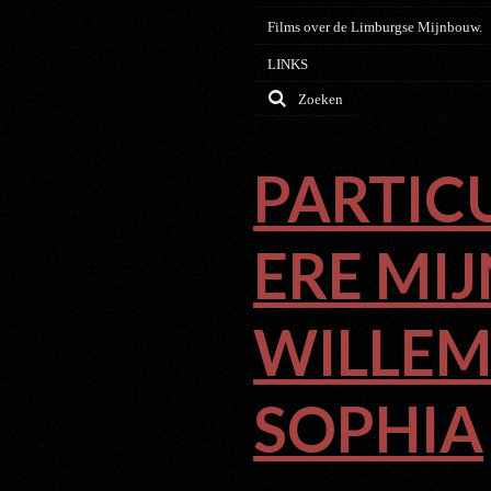
Films over de Limburgse Mijnbouw.
LINKS
Zoeken
PARTIC
ERE MIJ
WILLEM
SOPHIA