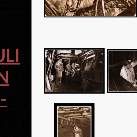
ULI
N
-