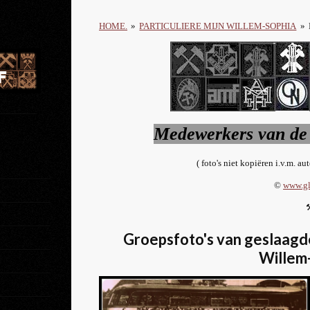
HOME.
»
PARTICULIERE MIJN WILLEM-SOPHIA
»
Medewerkers van de
( foto's niet kopiëren i.v.m. au
©
www.gl
Groepsfoto's van geslaag
Willem