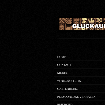
Ga
direct
naar
de
hoofdinhoud
HOME.
CONTACT.
MEDIA.
⚒ NIEUWS FLITS.
GASTENBOEK.
PERSOONLIJKE VERHALEN.
PRIKBORD.