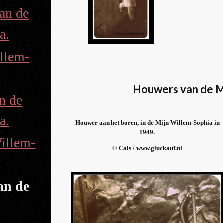
an de
a.
llem-
Houwers van de M
n de
a.
Houwer aan het boren, in de Mijn Willem-Sophia in
1949.
illem-
© Cals / www.gluckauf.nl
an de