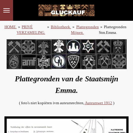
Ga
direct
naar
de
HOME.
»
PRIVÉ
»
Bibliotheek.
»
Plattegronden
»
Plattegronden
hoofdinhoud
VERZAMELING.
Mijnen.
Stm.Emma.
Plattegronden van de Staatsmijn
Emma.
( foto's niet kopiëren ivm auteursrechten,
Auteurswet 1912
)