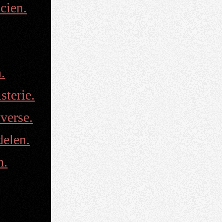
cien.
.
terie.
verse.
delen.
n.