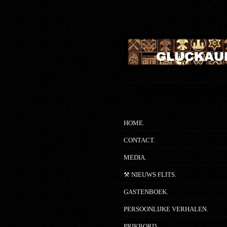
Ga
direct
naar
de
hoofdinhoud
HOME.
CONTACT.
MEDIA.
⚒ NIEUWS FLITS.
GASTENBOEK.
PERSOONLIJKE VERHALEN.
PRIKBORD.