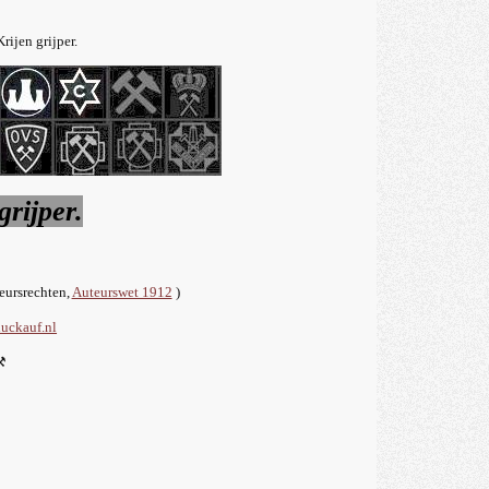
Krijen grijper.
grijper.
teursrechten,
Auteurswet 1912
)
uckauf.nl
⚒