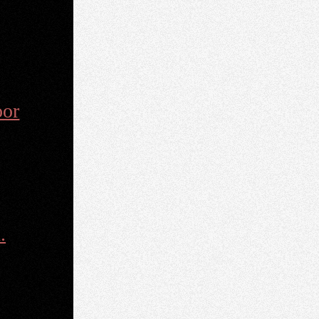
oor
.