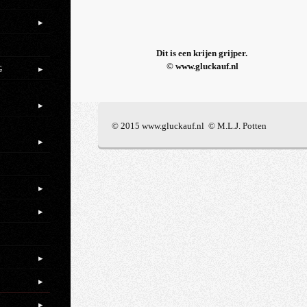
.
Dit is een krijen grijper.
© www.gluckauf.nl
G
© 2015 www.gluckauf.nl © M.L.J. Potten
.