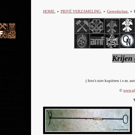
HOME.
»
PRIVÉ VERZAMELING.
»
Gereedschap.
»
Krijen 
( foto's niet kopiëren i.v.m. au
©
www.gl