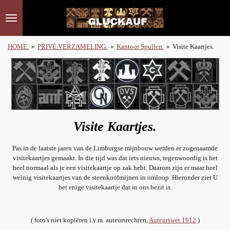
Ga
direct
naar
de
HOME.
»
PRIVÉ VERZAMELING.
»
Kantoor Spullen.
»
Visite Kaartjes.
hoofdinhoud
Visite Kaartjes.
Pas in de laatste jaren van de Limburgse mijnbouw werden er zogenaamde
visitekaartjes gemaakt. In die tijd was dat iets nieuws, tegenwoordig is het
heel normaal als je een visitekaartje op zak hebt. Daarom zijn er maar heel
weinig visitekaartjes van de steenkoolmijnen in omloop. Hieronder ziet U
het enige visitekaartje dat in ons bezit is.
( foto's niet kopiëren i.v.m. auteursrechten,
Auteurswet 1912
)