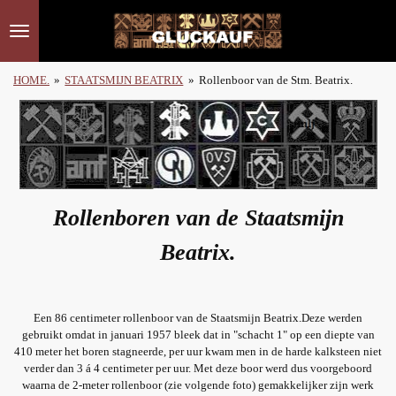
Ga
direct
naar
de
HOME.
»
STAATSMIJN BEATRIX
»
Rollenboor van de Stm. Beatrix.
hoofdinhoud
Rollenboren van de Staatsmijn
Beatrix.
Een 86 centimeter rollenboor van de Staatsmijn Beatrix.Deze werden
gebruikt omdat in januari 1957 bleek dat in "schacht 1" op een diepte van
410 meter het boren stagneerde, per uur kwam men in de harde kalksteen niet
verder dan 3 á 4 centimeter per uur. Met deze boor werd dus voorgeboord
waarna de 2-meter rollenboor (zie volgende foto) gemakkelijker zijn werk