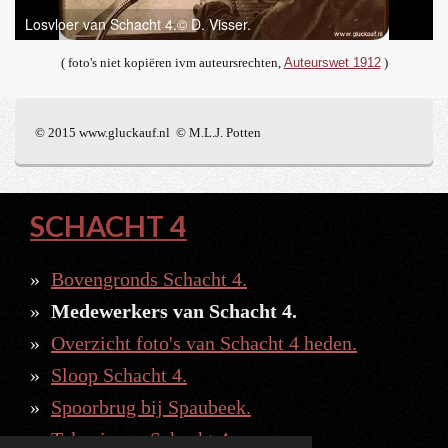
Losvloer van Schacht 4.© D. Visser.
( foto's niet kopiëren ivm auteursrechten,
Auteurswet 1912
)
© 2015 www.gluckauf.nl © M.L.J. Potten
SCHACHT 4
Bovengronds Schacht 4.
Medewerkers van Schacht 4.
Overzicht foto's van Schacht 4 heden.
Sloop Schacht 4.
Spoorbrug bij Spaubeek.
Tekeningen Schacht 4.