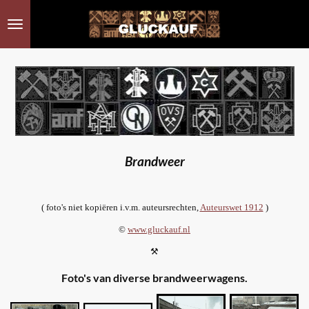
Ga
direct
naar
de
hoofdinhoud
Brandweer
( foto's niet kopiëren i.v.m. auteursrechten,
Auteurswet 1912
)
©
www.gluckauf.nl
⚒
Foto's van diverse brandweerwagens.