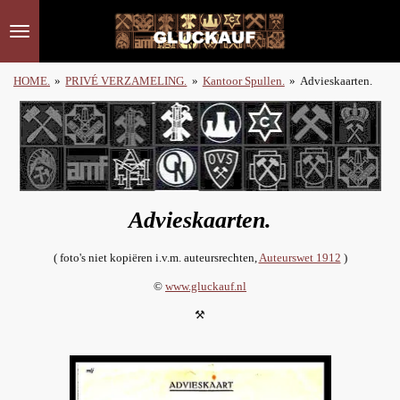
Ga
direct
naar
de
HOME.
»
PRIVÉ VERZAMELING.
»
Kantoor Spullen.
»
Advieskaarten.
hoofdinhoud
Advieskaarten.
( foto's niet kopiëren i.v.m. auteursrechten,
Auteurswet 1912
)
©
www.gluckauf.nl
⚒