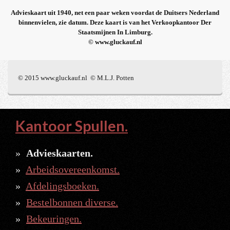
Advieskaart uit 1940, net een paar weken voordat de Duitsers Nederland
binnenvielen, zie datum. Deze kaart is van het Verkoopkantoor Der
Staatsmijnen In Limburg.
© www.gluckauf.nl
© 2015 www.gluckauf.nl © M.L.J. Potten
Kantoor Spullen.
Advieskaarten.
Arbeidsovereenkomst.
Afdelingsboeken.
Bestelbonnen diverse.
Bekeuringen.