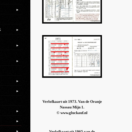
.
G
.
Verlofkaart uit 1973. Van de Oranje
Nassau Mijn 1.
© www.gluckauf.nl
Verlofkaart uit 1965 van de