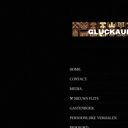
Ga
direct
naar
de
hoofdinhoud
HOME.
CONTACT.
MEDIA.
⚒ NIEUWS FLITS.
GASTENBOEK.
PERSOONLIJKE VERHALEN.
PRIKBORD.