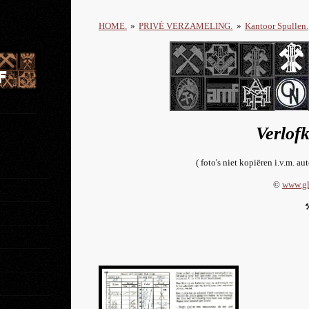
HOME.
»
PRIVÉ VERZAMELING.
»
Kantoor Spullen.
Verlof
( foto's niet kopiëren i.v.m. au
©
www.gl