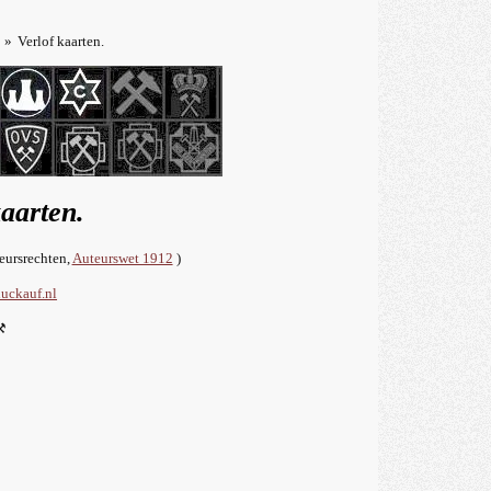
»
Verlof kaarten.
kaarten.
teursrechten,
Auteurswet 1912
)
uckauf.nl
⚒