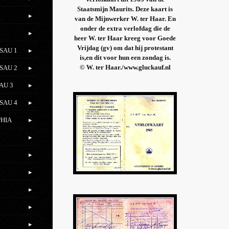
Staatsmijn Maurits. Deze kaart is
van de Mijnwerker W. ter Haar. En
onder de extra verlofdag die de
heer W. ter Haar kreeg voor Goede
Vrijdag (gv) om dat hij protestant
SAU 1
is,en dit voor hun een zondag is.
© W. ter Haar./www.gluckauf.nl
SAU 2
AU 3
SAU 4
PHIA