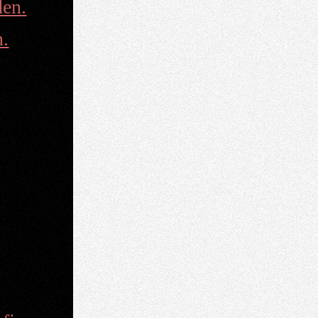
en.
n.