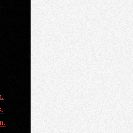
n.
s.
n.