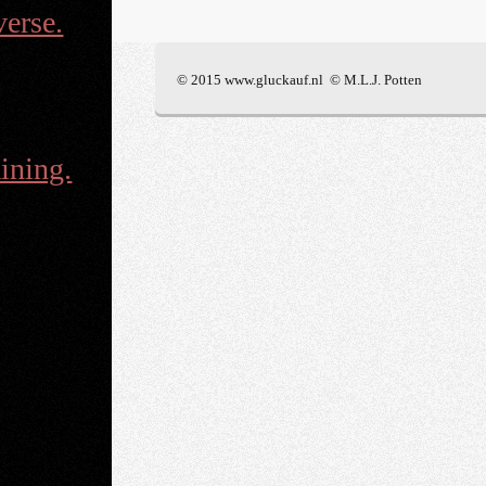
erse.
© 2015 www.gluckauf.nl © M.L.J. Potten
aining.